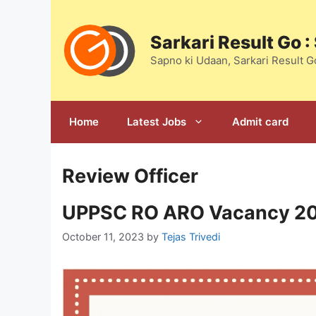
Skip
to
Sarkari Result Go 
content
Sapno ki Udaan, Sarkari Result G
Home
Latest Jobs
Admit card
Review Officer
UPPSC RO ARO Vacancy 2023, 
October 11, 2023
by
Tejas Trivedi