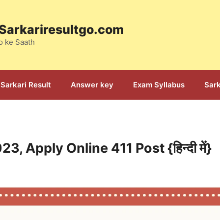
: Sarkariresultgo.com
o ke Saath
Sarkari Result
Answer key
Exam Syllabus
Sark
Apply Online 411 Post {हिन्दी में}