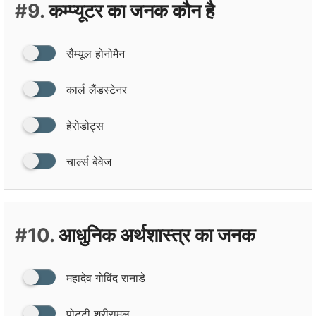
#9.
कम्‍प्‍यूटर का जनक कौन है
सैम्‍यूल होनोमैन
कार्ल लैंडस्‍टेनर
हेरोडोट्स
चार्ल्‍स बेवेज
#10.
आधुनिक अर्थशास्‍त्र का जनक
महादेव गोविंद रानाडे
पोट्टी श्रीरामलू