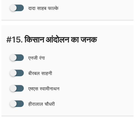
दादा साहब फाल्‍के
#15.
किसान आंदोलन का जनक
एनजी रंगा
बीरबल साहनी
एमएस स्‍वामीनाथन
हीरालाल चौधरी