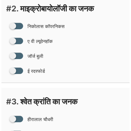
#2.
माइक्रोबायोलॉजी का जनक
निकोलास कॉपरनिकस
ए वी ल्‍यूवेनहॉक
जॉर्ज बुली
ई रदरफोर्ड
#3.
श्‍वेत क्रांति का जनक
हीरालाल चौधरी