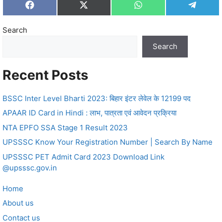
Share
Share
Share
Share
F
X
W
T
on
on
on
on
a
(
h
e
c
T
a
l
Search
e
w
t
e
b
i
s
g
o
t
A
r
Search
o
t
p
a
k
e
p
m
r
Recent Posts
)
BSSC Inter Level Bharti 2023: बिहार इंटर लेवेल के 12199 पद
APAAR ID Card in Hindi : लाभ, पात्रता एवं आवेदन प्रक्रिया
NTA EPFO SSA Stage 1 Result 2023
UPSSSC Know Your Registration Number | Search By Name
UPSSSC PET Admit Card 2023 Download Link
@upsssc.gov.in
Home
About us
Contact us