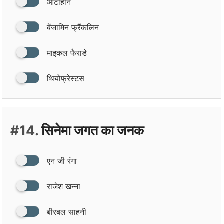
ऑटोहॉन
बेंजामिन फ्रैंकलिन
माइकल फैराडे
थियोफ्रेस्‍टस
#14.
सिनेमा जगत का जनक
एन जी रंगा
राजेश खन्‍ना
बीरबल साहनी