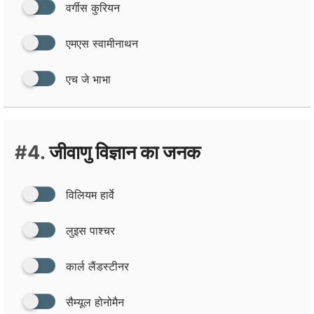
वर्गीस कुरियन
एमएस स्‍वामीनाथन
एच जे भाभा
#4.
जीवाणु विज्ञान का जनक
विलियम हार्वे
लुइस पाश्‍चर
कार्ल लैंडस्‍टीनर
सैम्‍यूल होनोमैन