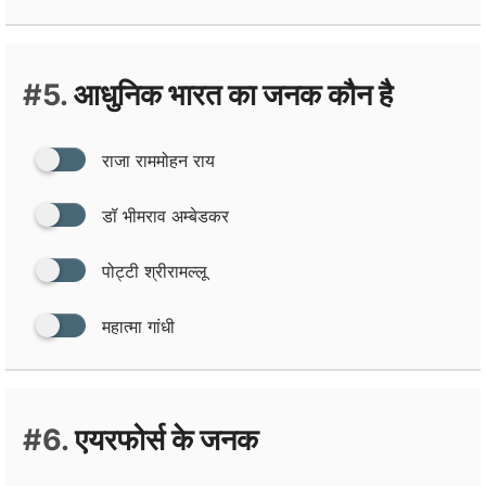
#5.
आधुनिक भारत का जनक कौन है
राजा राममोहन राय
डॉ भीमराव अम्‍बेडकर
पोट्टी श्रीरामल्‍लू
महात्‍मा गांधी
#6.
एयरफोर्स के जनक