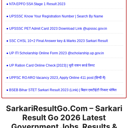
● NTA EPFO SSA Stage 1 Result 2023
● UPSSSC Know Your Registration Number | Search By Name
● UPSSSC PET Admit Card 2023 Download Link @upsssc.gov.in
● SSC CHSL 10+2 Final Answer key & Marks 2023 Sarkari Result
● UP ITI Scholarship Online Form 2023 @scholarship.up.gov.in
● UP Ration Card Online Check [2023] | यूपी राशन कार्ड लिस्ट
● UPPSC RO ARO Vacancy 2023, Apply Online 411 post {हिन्दी में}
● BSEB Bihar STET Sarkari Result 2023 (Link) | बिहार एसटीईटी रिजल्ट घोषित
SarkariResultGo.com – Sarkari
Result Go 2026 Latest
Government Jobs, Results &