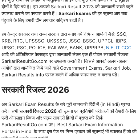
दोनों में दिये गये हैं। हम आपको Sarkari Result 2023 की जानकारी सबसे पहले
उपलब्‍ध कराने का प्रयास करते हैं।
Sarkari Exams
की हर सूचना आप तक
पंहुचाने के लिए हमारी टीम लगातार सक्रिय रहती है।
हम केन्‍द्र सरकार तथा राज्‍य सरकार द्वारा बनाए गये विभिन्‍न आयोगों जैसे: SSC,
RRB, RRC, UPSSSC, UKSSSC, JSSC, BSSC, UPPCL, IBPS,
UPSC, PSC, POLICE, RAILWAY, BANK, UPPRPB,
NIELIT CCC
आदि की ऑफिशियल वेबसाइट द्वारा जानकारी लेकर एक ही पोर्टल सरकारी रिजल्ट
SarkariResultGo.com पर उपलब्‍ध कराते हैं। जिससे आपको अलग-अलग
आयोगों द्वारा आयोजित किये जाने वाले Government Exams, Sarkari Job,
Sarkari Results info प्राप्‍त करने में अधिक समय नष्‍ट न करना पड़े।
सरकारी रिजल्ट 2026
अब Sarkari Exam Results के बारे पूरी जानकारी हिंदी में (in Hindi) प्राप्‍त
करें। सभी
सरकारी रिजल्‍ट 2026
की सूचना एवं प्रतियोगी परीक्षाओं की तैयारी के लिए
फ्री ऑनलाइन क्विज और पाठ्य सामग्री हिन्‍दी में प्राप्‍त करें सिर्फ
SarkariResultGo.com पर। Best Sarkari Exam Information
Portal in Hindi के साथ इस पेज पर निम्‍न प्रकार की सूचनाएं भी उपलब्‍ध हैं जो की