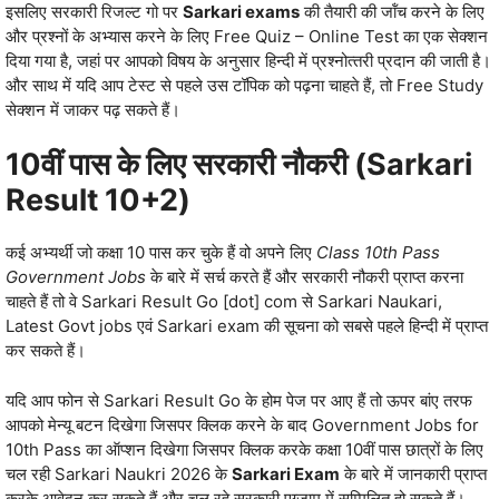
इसलिए सरकारी रिजल्‍ट गो पर
Sarkari exams
की तैयारी की जॉंच करने के लिए
और प्रश्‍नों के अभ्‍यास करने के लिए Free Quiz – Online Test का एक सेक्‍शन
दिया गया है, जहां पर आपको विषय के अनुसार हिन्‍दी में प्रश्‍नोत्‍तरी प्रदान की जाती है।
और साथ में यदि आप टेस्‍ट से पहले उस टॉपिक को पढ़ना चाहते हैं, तो Free Study
सेक्‍शन में जाकर पढ़ सकते हैं।
10वीं पास के लिए सरकारी नौकरी (Sarkari
Result 10+2)
कई अभ्‍यर्थी जो कक्षा 10 पास कर चुके हैं वो अपने लिए
Class 10th Pass
Government Jobs
के बारे में सर्च करते हैं और सरकारी नौकरी प्राप्‍त करना
चाहते हैं तो वे Sarkari Result Go [dot] com से Sarkari Naukari,
Latest Govt jobs एवं Sarkari exam की सूचना को सबसे पहले हिन्‍दी में प्राप्‍त
कर सकते हैं।
यदि आप फोन से Sarkari Result Go के होम पेज पर आए हैं तो ऊपर बांए त‍रफ
आपको मेन्‍यू बटन दिखेगा जिसपर क्लिक करने के बाद Government Jobs for
10th Pass का ऑप्‍शन दिखेगा जिसपर क्लिक करके कक्षा 10वीं पास छात्रों के लिए
चल रही Sarkari Naukri 2026 के
Sarkari Exam
के बारे में जानकारी प्राप्‍त
करके आवेदन कर सकते हैं और चल रहे सरकारी एग्जाम में सम्मिलित हो सकते हैं।