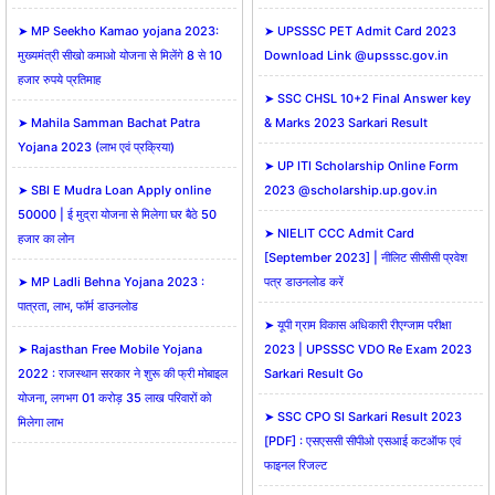
➤ MP Seekho Kamao yojana 2023:
➤ UPSSSC PET Admit Card 2023
मुख्यमंत्री सीखो कमाओ योजना से मिलेंगे 8 से 10
Download Link @upsssc.gov.in
हजार रुपये प्रतिमाह
➤ SSC CHSL 10+2 Final Answer key
➤ Mahila Samman Bachat Patra
& Marks 2023 Sarkari Result
Yojana 2023 (लाभ एवं प्रक्रिया)
➤ UP ITI Scholarship Online Form
➤ SBI E Mudra Loan Apply online
2023 @scholarship.up.gov.in
50000 | ई मुद्रा योजना से मिलेगा घर बैठे 50
➤ NIELIT CCC Admit Card
हजार का लोन
[September 2023] | नीलिट सीसीसी प्रवेश
➤ MP Ladli Behna Yojana 2023 :
पत्र डाउनलोड करें
पात्रता, लाभ, फॉर्म डाउनलोड
➤ यूपी ग्राम विकास अधिकारी रीएग्‍जाम परीक्षा
➤ Rajasthan Free Mobile Yojana
2023 | UPSSSC VDO Re Exam 2023
2022 : राजस्‍थान सरकार ने शुरू की फ्री मोबाइल
Sarkari Result Go
योजना, लगभग 01 करोड़ 35 लाख परिवारों को
➤ SSC CPO SI Sarkari Result 2023
मिलेगा लाभ
[PDF] : एसएससी सीपीओ एसआई कटऑफ एवं
फाइनल रिजल्ट