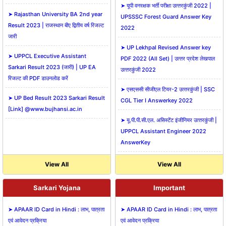
➤ यूपी वनरक्षक भर्ती परीक्षा उत्‍तरकुंजी 2022 |
➤ Rajasthan University BA 2nd year
UPSSSC Forest Guard Answer Key
Result 2023 | राजस्थान बीए द्वितीय वर्ष रिजल्ट
2022
जारी
➤ UP Lekhpal Revised Answer key
➤ UPPCL Executive Assistant
PDF 2022 (All Set) | उत्‍तर प्रदेश लेखपाल
Sarkari Result 2023 (जारी) | UP EA
उत्‍तरकुंजी 2022
रिजल्ट की PDF डाउनलोड करें
➤ एसएससी सीजीएल टियर-2 उत्‍तरकुंजी | SSC
➤ UP Bed Result 2023 Sarkari Result
CGL Tier I Answerkey 2022
[Link] @www.bujhansi.ac.in
➤ यू.पी.पी.सी.एल. असिस्‍टेंट इंजीनियर उत्‍तरकुंजी |
UPPCL Assistant Engineer 2022
AnswerKey
View All
View All
Sarkari Yojana
Important
➤ APAAR ID Card in Hindi : लाभ, पात्रता
➤ APAAR ID Card in Hindi : लाभ, पात्रता
एवं आवेदन प्रक्रिया
एवं आवेदन प्रक्रिया